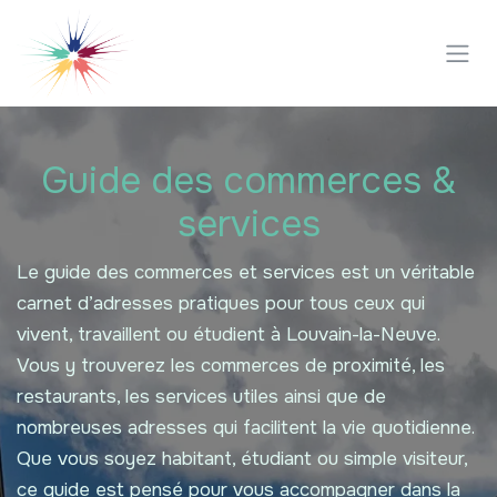
Se rendre au contenu
Guide des commerces &
services
Le guide des commerces et services est un véritable
carnet d’adresses pratiques pour tous ceux qui
vivent, travaillent ou étudient à Louvain-la-Neuve.
Vous y trouverez les commerces de proximité, les
restaurants, les services utiles ainsi que de
nombreuses adresses qui facilitent la vie quotidienne.
Que vous soyez habitant, étudiant ou simple visiteur,
ce guide est pensé pour vous accompagner dans la