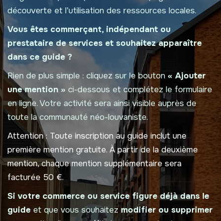
découverte et l’utilisation des ressources locales.
Vous êtes commerçant, indépendant ou
prestataire de services et souhaitez apparaître
dans ce guide ?
Rien de plus simple : cliquez sur le bouton
« Ajouter
une mention »
ci-dessous et complétez le formulaire
en ligne. Votre activité sera ainsi visible auprès de
toute la communauté néo-louvaniste.
Attention :
Toute inscription au guide inclut une
première mention gratuite. À partir de la deuxième
mention, chaque mention supplémentaire sera
facturée 50 €.
Si votre commerce ou service figure déjà dans le
guide
et que vous souhaitez
modifier ou supprimer