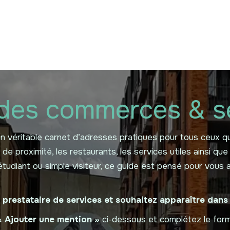
 ?
Nos communications
Vivre à LLN
A vos ag
des commerces & s
véritable carnet d’adresses pratiques pour tous ceux qui 
 proximité, les restaurants, les services utiles ainsi que
 étudiant ou simple visiteur, ce guide est pensé pour vou
restataire de services et souhaitez apparaître dans
« Ajouter une mention »
ci-dessous et complétez le formul