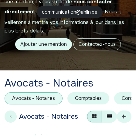
une mention, il vous suffit de
nous contacter
directement
. Nous
communication@ahlln.be
veillerons à mettre vos informations à jour dans les
plus brefs délais.
Ajouter une mention
Contactez-nous
Avocats - Notaires
Avocats - Notaires
Comptables
Cordon
Avocats - Notaires