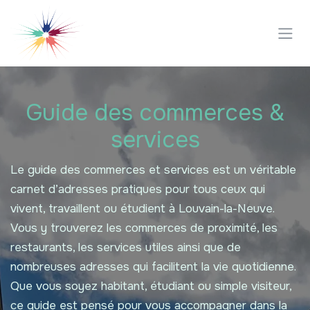
Se rendre au contenu
Guide des commerces &
services
Le guide des commerces et services est un véritable
carnet d’adresses pratiques pour tous ceux qui
vivent, travaillent ou étudient à Louvain-la-Neuve.
Vous y trouverez les commerces de proximité, les
restaurants, les services utiles ainsi que de
nombreuses adresses qui facilitent la vie quotidienne.
Que vous soyez habitant, étudiant ou simple visiteur,
ce guide est pensé pour vous accompagner dans la