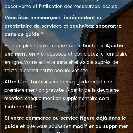
découverte et l’utilisation des ressources locales.
Vous êtes commerçant, indépendant ou
prestataire de services et souhaitez apparaître
dans ce guide ?
Rien de plus simple : cliquez sur le bouton
« Ajouter
une mention »
ci-dessous et complétez le formulaire
en ligne. Votre activité sera ainsi visible auprès de
toute la communauté néo-louvaniste.
Attention :
Toute inscription au guide inclut une
première mention gratuite. À partir de la deuxième
mention, chaque mention supplémentaire sera
facturée 50 €.
Si votre commerce ou service figure déjà dans le
guide
et que vous souhaitez
modifier ou supprimer