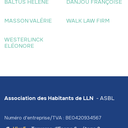
BALTUS HÉLÈNE
DANJOU FRANÇOISE
MASSON VALÉRIE
WALK LAW FIRM
WESTERLINCK
ELÉONORE
Association des Habitants de LLN
- ASBL
Numéro d'entreprise/TVA : BE0420934567