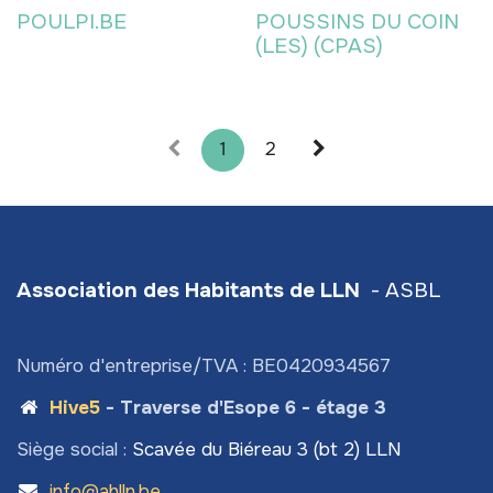
POULPI.BE
POUSSINS DU COIN
(LES) (CPAS)
1
2
Association des Habitants de LLN
- ASBL
Numéro d'entreprise/TVA : BE0420934567
Hive5
- Traverse d'Esope 6 - étage 3
Siège social :
Scavée du Biéreau 3 (bt 2) LLN
info@ahlln.be