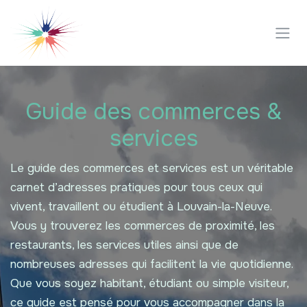
Se rendre au contenu
Guide des commerces &
services
Le guide des commerces et services est un véritable
carnet d’adresses pratiques pour tous ceux qui
vivent, travaillent ou étudient à Louvain-la-Neuve.
Vous y trouverez les commerces de proximité, les
restaurants, les services utiles ainsi que de
nombreuses adresses qui facilitent la vie quotidienne.
Que vous soyez habitant, étudiant ou simple visiteur,
ce guide est pensé pour vous accompagner dans la