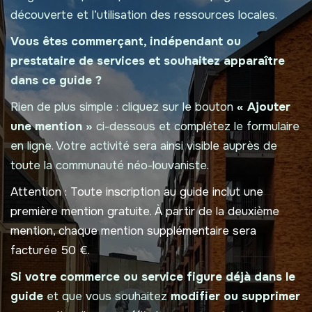
découverte et l’utilisation des ressources locales.
Vous êtes commerçant, indépendant ou
prestataire de services et souhaitez apparaître
dans ce guide ?
Rien de plus simple : cliquez sur le bouton
« Ajouter
une mention »
ci-dessous et complétez le formulaire
en ligne. Votre activité sera ainsi visible auprès de
toute la communauté néo-louvaniste.
Attention :
Toute inscription au guide inclut une
première mention gratuite. À partir de la deuxième
mention, chaque mention supplémentaire sera
facturée 50 €.
Si votre commerce ou service figure déjà dans le
guide
et que vous souhaitez
modifier ou supprimer