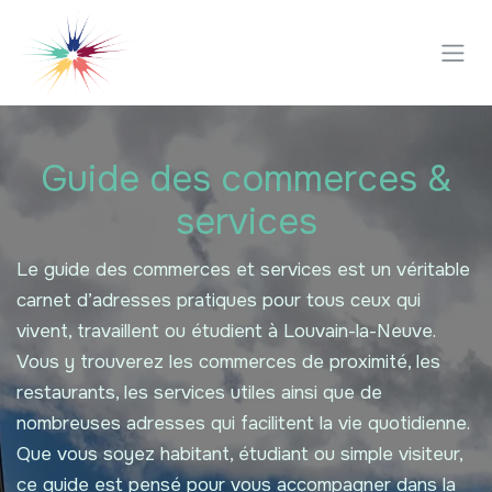
Se rendre au contenu
Guide des commerces &
services
Le guide des commerces et services est un véritable
carnet d’adresses pratiques pour tous ceux qui
vivent, travaillent ou étudient à Louvain-la-Neuve.
Vous y trouverez les commerces de proximité, les
restaurants, les services utiles ainsi que de
nombreuses adresses qui facilitent la vie quotidienne.
Que vous soyez habitant, étudiant ou simple visiteur,
ce guide est pensé pour vous accompagner dans la