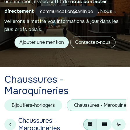
une mention, il vous suffit de
nous contacter
directement
. Nous
communication@ahlln.be
veillerons à mettre vos informations à jour dans les
plus brefs délais.
Ajouter une mention
Contactez-nous
Chaussures -
Maroquineries
Bijoutiers-horlogers
Chaussures - Maroquineri
Chaussures -
Maroquineries