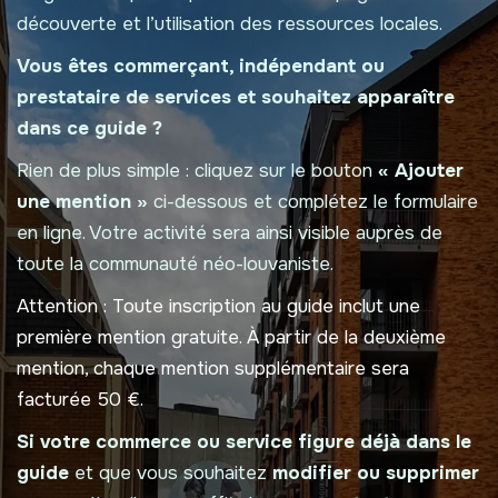
découverte et l’utilisation des ressources locales.
Vous êtes commerçant, indépendant ou
prestataire de services et souhaitez apparaître
dans ce guide ?
Rien de plus simple : cliquez sur le bouton
« Ajouter
une mention »
ci-dessous et complétez le formulaire
en ligne. Votre activité sera ainsi visible auprès de
toute la communauté néo-louvaniste.
Attention :
Toute inscription au guide inclut une
première mention gratuite. À partir de la deuxième
mention, chaque mention supplémentaire sera
facturée 50 €.
Si votre commerce ou service figure déjà dans le
guide
et que vous souhaitez
modifier ou supprimer