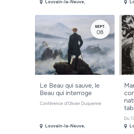
Louvain-la-Neuve
,
L
SEPT.
08
Le Beau qui sauve, le
Man
Beau qui interroge
con
nat
Conférence d'Olivier Duquenne
tab
Du 1
Louvain-la-Neuve
,
L