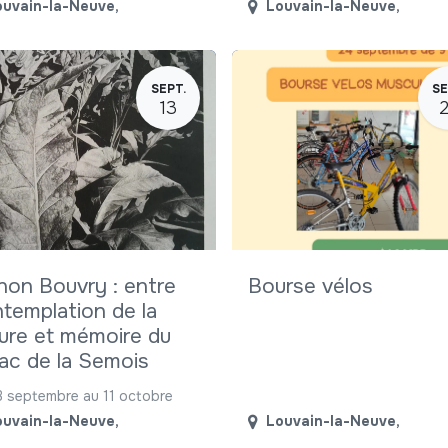
ouvain-la-Neuve
,
Louvain-la-Neuve
,
SEPT.
SE
13
on Bouvry : entre
Bourse vélos
templation de la
ure et mémoire du
ac de la Semois
3 septembre au 11 octobre
ouvain-la-Neuve
,
Louvain-la-Neuve
,