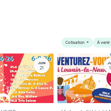
 ?
Nos communications
Vivre à LLN
A vos ag
Cotisation
À veni
JUIN
JU
21