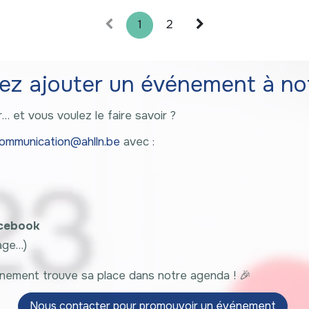
1
2
ez ajouter un événement à no
… et vous voulez le faire savoir ?
ommunication@ahlln.be
avec :
Facebook
mage…)
nement trouve sa place dans notre agenda ! 🎉
Nous contacter pour pro​​​​mouvoir un événement