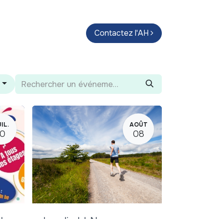
endas
Parcours d'artistes
Contactez l'AH
Guide
r
IL.
AOÛT
10
08