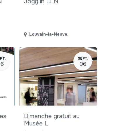
N
Jogg'in LLN
Louvain-la-Neuve
,
PT.
SEPT.
06
06
res
Dimanche gratuit au
Musée L