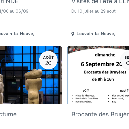
ti'NDE
Visites de l'été à LL
1/06 au 06/09
Du 10 juillet au 29 aout
ouvain-la-Neuve
,
Louvain-la-Neuve
,
AOÛT
SE
20
cturne
Brocante des Bruyè