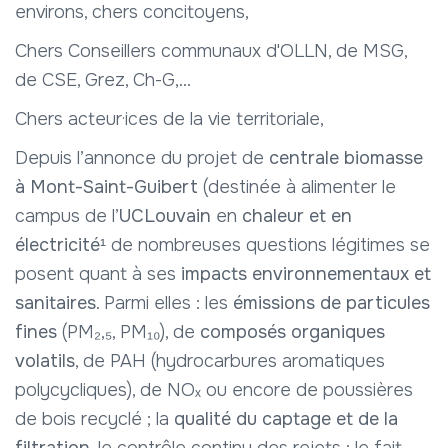
environs, chers concitoyens,
Chers Conseillers communaux d'OLLN, de MSG,
de CSE, Grez, Ch-G,...
Chers acteur·ices de la vie territoriale,
Depuis l’annonce du projet de
centrale biomasse
à Mont-Saint-Guibert
(destinée à alimenter le
campus de l’
UCLouvain
en
chaleur et en
électricité
¹​ de nombreuses questions légitimes se
posent quant à ses
impacts environnementaux et
sanitaires
. Parmi elles : les
émissions de particules
fines
(PM₂,₅, PM₁₀), de
composés organiques
volatils
, de PAH (hydrocarbures aromatiques
polycycliques), de NOₓ ou encore de poussières
de bois recyclé ; la
qualité du captage et de la