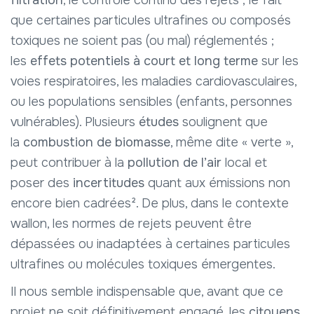
filtration
, le contrôle continu des rejets ; le fait
que certaines particules ultrafines ou composés
toxiques ne soient pas (ou mal) réglementés ;
les
effets potentiels à court et long terme
sur les
voies respiratoires, les maladies cardiovasculaires,
ou les populations sensibles (enfants, personnes
vulnérables). Plusieurs
études
soulignent que
la
combustion de biomasse
, même dite « verte »,
peut contribuer à la
pollution de l’air
local et
poser des
incertitudes
quant aux émissions non
encore bien cadrées². De plus, dans le contexte
wallon, les normes de rejets peuvent être
dépassées ou inadaptées à certaines particules
ultrafines ou molécules toxiques émergentes.
Il nous semble indispensable que, avant que ce
projet ne soit définitivement engagé, les
citoyens