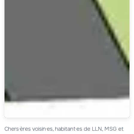
Chers·ères voisin·es, habitant·es de LLN, MSG et