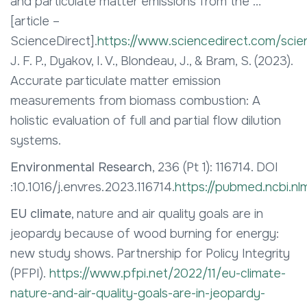
and particulate matter emissions from the …
[article –
ScienceDirect].
https://www.sciencedirect.com/sci
J. F. P., Dyakov, I. V., Blondeau, J., & Bram, S. (2023).
Accurate particulate matter emission
measurements from biomass combustion: A
holistic evaluation of full and partial flow dilution
systems.
Environmental Research
, 236 (Pt 1): 116714. DOI
:10.1016/j.envres.2023.116714.
https://pubmed.ncbi.nl
EU climate
, nature and air quality goals are in
jeopardy because of wood burning for energy:
new study shows. Partnership for Policy Integrity
(PFPI).
https://www.pfpi.net/2022/11/eu-climate-
nature-and-air-quality-goals-are-in-jeopardy-