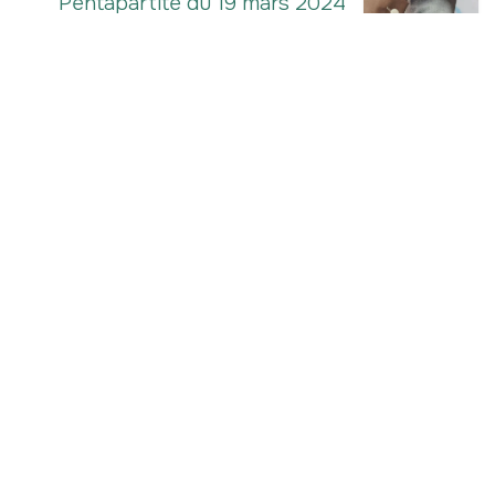
Pentapartite du 19 mars 2024
Association des Habitants de LLN
- ASBL
Numéro d'entreprise/TVA : BE0420934567
Hive5
- Traverse d'Esope 6 - étage 3
Siège social :
Scavée du Biéreau 3 (bt 2) LLN
info@ahlln.be
+32 470 78​ 13 11 (
⚠️ ceci est bien le numéro de
l'Association des Habitants de LLN!)
Permanences
:
le mardi, mercredi de 9h à 17h