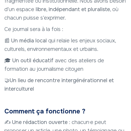
fragmentée ou institutionnelle. Nous avons besoin
d’un espace
libre, indépendant et pluraliste
, où
chacun puisse s’exprimer.
Ce journal sera à la fois :
📰
Un média local
qui relaie les enjeux sociaux,
culturels, environnementaux et urbains.
🎓 Un outil éducatif
avec des ateliers de
formation au journalisme citoyen
🤝Un lieu de rencontre intergénérationnel et
interculturel
Comment ça fonctionne ?
✍️
Une rédaction ouverte
: chacun·e peut
proposer un article, une photo, un témoignage ou