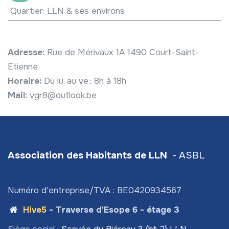
Quartier
:
LLN & ses environs
Adresse:
Rue de Mérivaux 1A 1490 Court-Saint-
Etienne
Horaire:
Du lu. au ve.: 8h à 18h
Mail:
vgr8@outlook.be
Association des Habitants de LLN
- ASBL
Numéro d'entreprise/TVA : BE0420934567
Hive5
- Traverse d'Esope 6 - étage 3