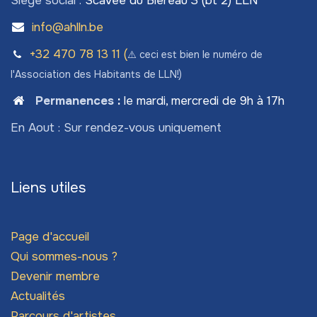
Siège social :
Scavée du Biéreau 3 (bt 2) LLN
info@ahlln.be
+32 470 78​ 13 11 (
⚠️ ceci est bien le numéro de
l'Association des Habitants de LLN!)
Permanences
:
le mardi, mercredi de 9h à 17h
En Aout : Sur rendez-vous uniquement
Liens utiles
Page d'accueil
Qui sommes-nous ?
Devenir membre
Actualités
Parcours d'artistes