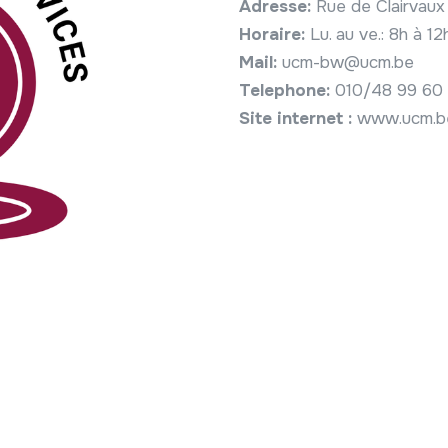
Adresse:
Rue de Clairvau
Horaire:
Lu. au ve.: 8h à 1
Mail:
ucm-bw@ucm.be
Telephone:
010/48 99 60
Site internet :
www.ucm.b