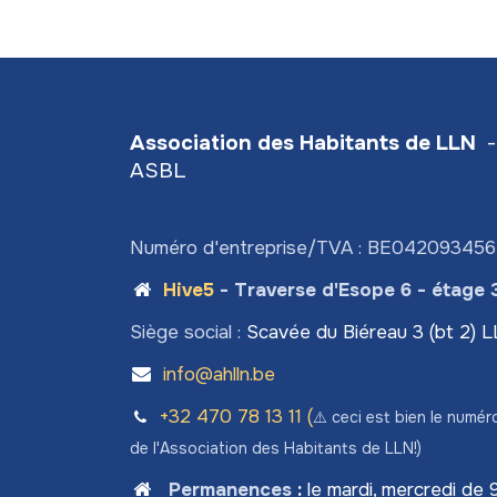
Association des Habitants de LLN
-
ASBL
Numéro d'entreprise/TVA : BE04209345
Hive5
- Traverse d'Esope 6 - étage 
Siège social :
Scavée du Biéreau 3 (bt 2) 
info@ahlln.be
+32 470 78​ 13 11 (
⚠️ ceci est bien le numér
de l'Association des Habitants de LLN!)
Permanences
:
le mardi, mercredi de 