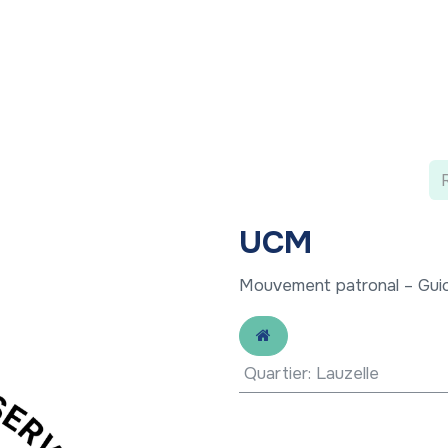
 ?
Nos communications
Vivre à LLN
A vos ag
UCM
Mouvement patronal – Guich
Quartier
:
Lauzelle