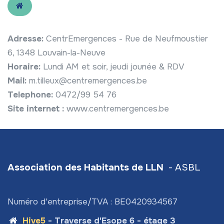
Adresse:
CentrEmergences - Rue de Neufmoustier
6, 1348 Louvain-la-Neuve
Horaire:
Lundi AM et soir, jeudi jounée & RDV
Mail:
m.tilleux@centremergences.be
Telephone:
0472/99 54 76
Site internet :
www.centremergences.be
Association des Habitants de LLN
- ASBL
Numéro d'entreprise/TVA : BE0420934567
Hive5
- Traverse d'Esope 6 - étage 3