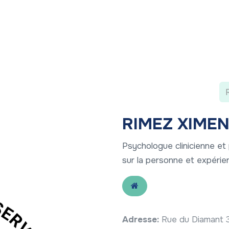
 ?
Nos communications
Vivre à LLN
A vos ag
RIMEZ XIME
Psychologue clinicienne et
sur la personne et expérien
Adresse:
Rue du Diamant 3