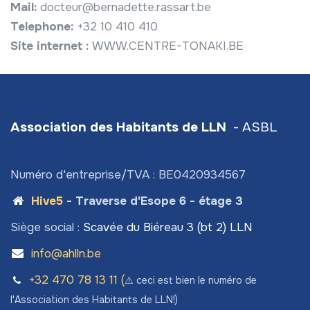
Mail:
docteur@bernadette.rassart.be
Telephone:
+32 10 410 410
Site internet :
WWW.CENTRE-TONAKI.BE
Association des Habitants de LLN
- ASBL
Numéro d'entreprise/TVA : BE0420934567
Hive5
- Traverse d'Esope 6 - étage 3
Siège social :
Scavée du Biéreau 3 (bt 2) LLN
info@ahlln.be
+32 470 78​ 13 11 (
⚠️ ceci est bien le numéro de
l'Association des Habitants de LLN!)