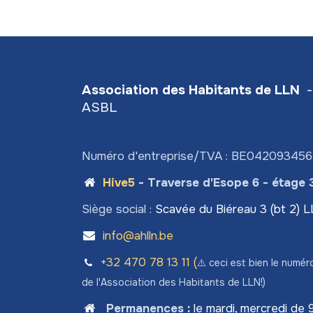
Association des Habitants de LLN
-
ASBL
Numéro d'entreprise/TVA : BE04209345
Hive5
- Traverse d'Esope 6 - étage 
Siège social :
Scavée du Biéreau 3 (bt 2) 
info@ahlln.be
+32 470 78​ 13 11 (
⚠️ ceci est bien le numér
de l'Association des Habitants de LLN!)
Permanences
:
le mardi, mercredi de 