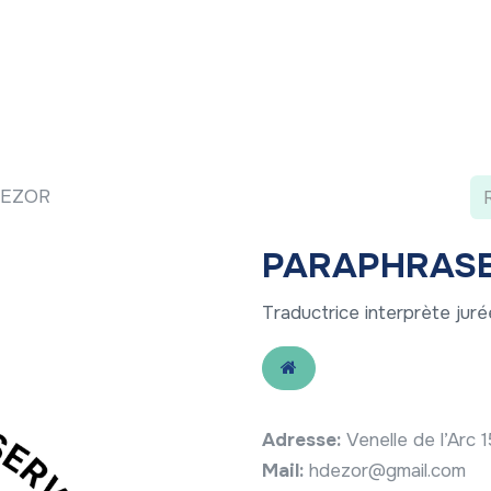
 ?
Nos communications
Vivre à LLN
A vos ag
DEZOR
PARAPHRASE
Traductrice interprète juré
Adresse:
Venelle de l’Arc
Mail:
hdezor@gmail.com