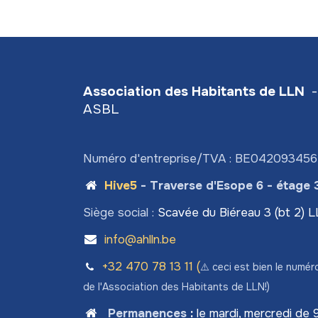
Association des Habitants de LLN
-
ASBL
Numéro d'entreprise/TVA : BE04209345
Hive5
- Traverse d'Esope 6 - étage 
Siège social :
Scavée du Biéreau 3 (bt 2) 
info@ahlln.be
+32 470 78​ 13 11 (
⚠️ ceci est bien le numér
de l'Association des Habitants de LLN!)
Permanences
:
le mardi, mercredi de 