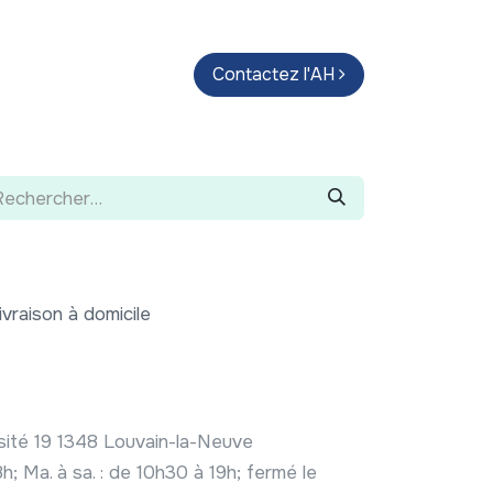
endas
Parcours d'artistes
Contactez l'AH
Guide
ivraison à domicile
rsité 19 1348 Louvain-la-Neuve
8h; Ma. à sa. : de 10h30 à 19h; fermé le