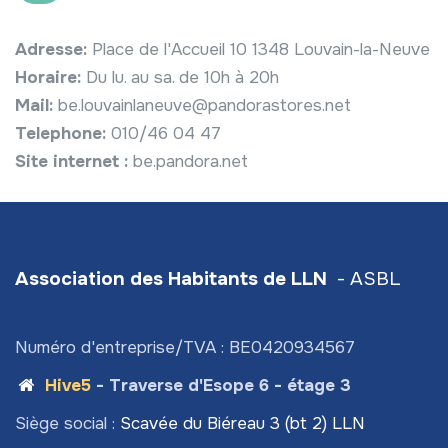
Adresse:
Place de l'Accueil 10 1348 Louvain-la-Neuve
Horaire:
Du lu. au sa. de 10h à 20h
Mail:
be.louvainlaneuve@pandorastores.net
Telephone:
010/46 04 47
Site internet :
be.pandora.net
Association des Habitants de LLN
- ASBL
Numéro d'entreprise/TVA : BE0420934567
Hive5
- Traverse d'Esope 6 - étage 3
Siège social :
Scavée du Biéreau 3 (bt 2) LLN