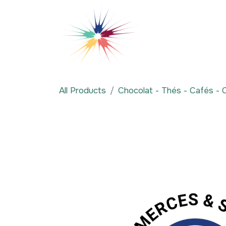
Se rendre au contenu
Qui sommes-nous
All Products
Chocolat - Thés - Cafés - 