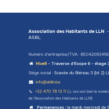
Association des Habitants de LLN
-
ASBL
Numéro d'entreprise/TVA : BE04209345
Hive5
- Traverse d'Esope 6 - étage 
Siège social :
Scavée du Biéreau 3 (bt 2) 
info@ahlln.be
+32 470 78​ 13 11 (
⚠️ ceci est bien le numér
de l'Association des Habitants de LLN!)
Permanences
:
le mardi, mercredi de 