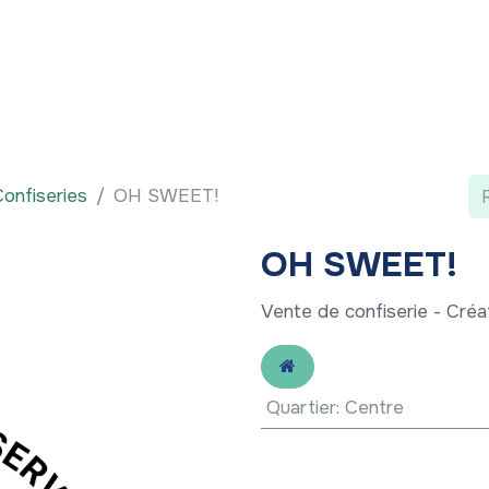
 ?
Nos communications
Vivre à LLN
A vos ag
Confiseries
OH SWEET!
OH SWEET!
Vente de confiserie - Cré
Quartier
:
Centre