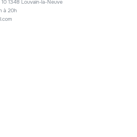
il 10 1348 Louvain-la-Neuve
0h à 20h
l.com