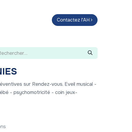
endas
Parcours d'artistes
Contactez l'AH
Guide
NIES
éventives sur Rendez-vous. Eveil musical -
bé - psychomotricité - coin jeux-
ons