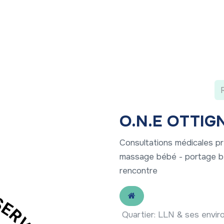
 ?
Nos communications
Vivre à LLN
A vos ag
O.N.E OTTIG
Consultations médicales pr
massage bébé - portage bé
rencontre
Quartier
:
LLN & ses envir