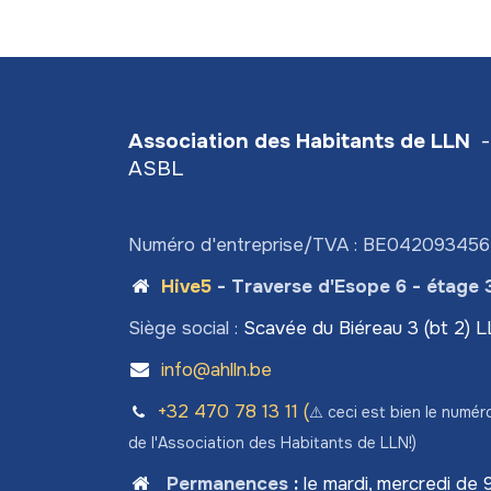
Association des Habitants de LLN
-
ASBL
Numéro d'entreprise/TVA : BE04209345
Hive5
- Traverse d'Esope 6 - étage 
Siège social :
Scavée du Biéreau 3 (bt 2) 
info@ahlln.be
+32 470 78​ 13 11 (
⚠️ ceci est bien le numér
de l'Association des Habitants de LLN!)
Permanences
:
le mardi, mercredi de 