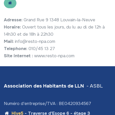
Adresse:
Grand Rue 9 1348 Louvain-la-Neuve
Horaire:
Ouvert tous les jours, du lu. au di. de 12h à
14h30 et de 18h à 22h30
Mail:
info@resto-npa.com
Telephone:
010/45 13 27
Site internet :
www.resto-npa.com
Association des Habitants de LLN
- ASBL
Numéro d'entreprise/TVA : BE0420934567
Hive5
- Traverse d'Esope 6 - étage 3