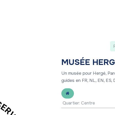
 ?
Nos communications
Vivre à LLN
A vos ag
MUSÉE HERG
Un musée pour Hergé, Parco
guides en FR, NL, EN, ES,
Quartier
:
Centre