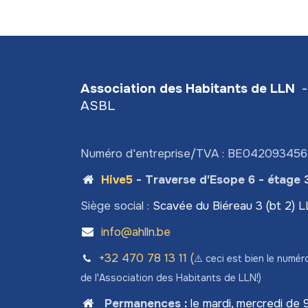
Association des Habitants de LLN
-
ASBL
Numéro d'entreprise/TVA : BE04209345
Hive5
- Traverse d'Esope 6 - étage 
Siège social :
Scavée du Biéreau 3 (bt 2) 
info@ahlln.be
+32 470 78​ 13 11 (
⚠️ ceci est bien le numér
de l'Association des Habitants de LLN!)
Permanences
:
le mardi, mercredi de 