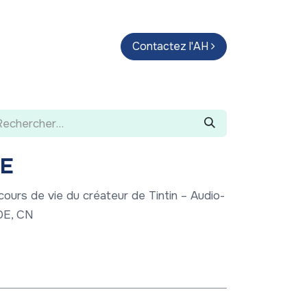
endas
Parcours d'artistes
Contactez l'AH
Guide
E
urs de vie du créateur de Tintin – Audio-
 DE, CN