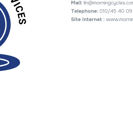
Mail:
lln@morningcycles.c
Telephone:
010/45 40 09
Site internet :
www.mornin