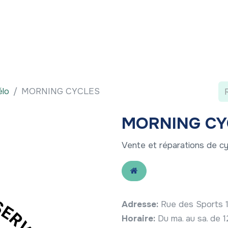
 ?
Nos communications
Vivre à LLN
A vos ag
élo
MORNING CYCLES
MORNING CY
Vente et réparations de cy
Adresse:
Rue des Sports 
Horaire:
Du ma. au sa. de 