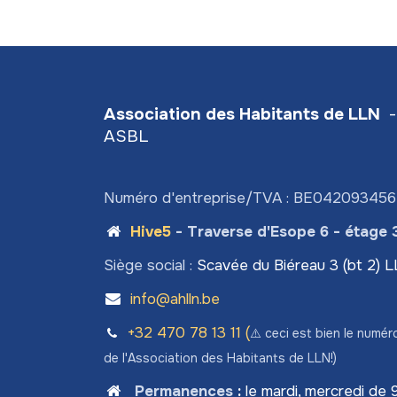
Association des Habitants de LLN
-
ASBL
Numéro d'entreprise/TVA : BE04209345
Hive5
- Traverse d'Esope 6 - étage 
Siège social :
Scavée du Biéreau 3 (bt 2) 
info@ahlln.be
+32 470 78​ 13 11 (
⚠️ ceci est bien le numér
de l'Association des Habitants de LLN!)
Permanences
:
le mardi, mercredi de 