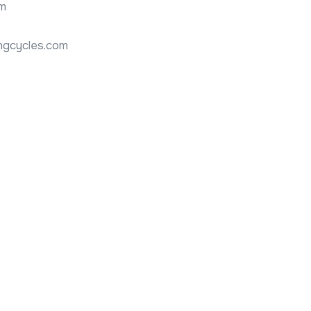
om
gcycles.com