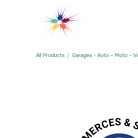
Se rendre au contenu
Qui sommes-nous
All Products
Garages - Auto – Moto – V