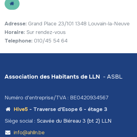
Adresse:
Grand Place 23/101 1348 Louvain-la-Neuve
Horaire:
Sur rendez-vous
Telephone:
010/45 54 64
Association des Habitants de LLN
- ASBL
Numéro d'entreprise/TVA : BE0420934567
Hive5
- Traverse d'Esope 6 - étage 3
Siège social :
Scavée du Biéreau 3 (bt 2) LLN
info@ahlln.be