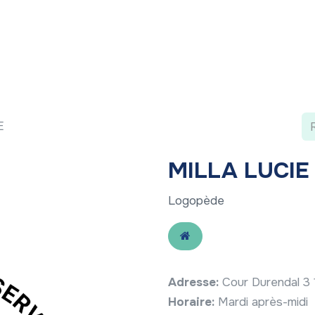
 ?
Nos communications
Vivre à LLN
A vos ag
E
MILLA LUCIE
Logopède
Adresse:
Cour Durendal 3
Horaire:
Mardi après-midi