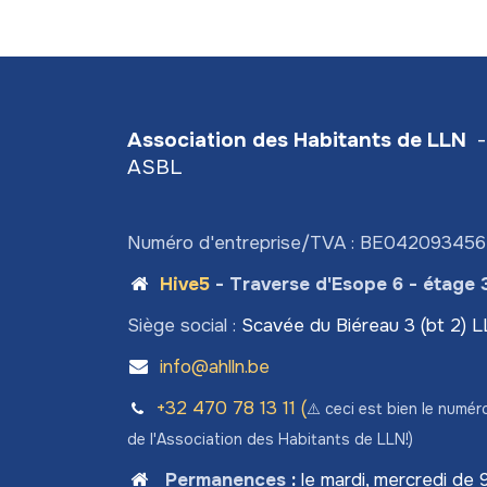
Association des Habitants de LLN
-
ASBL
Numéro d'entreprise/TVA : BE04209345
Hive5
- Traverse d'Esope 6 - étage 
Siège social :
Scavée du Biéreau 3 (bt 2) 
info@ahlln.be
+32 470 78​ 13 11 (
⚠️ ceci est bien le numér
de l'Association des Habitants de LLN!)
Permanences
:
le mardi, mercredi de 