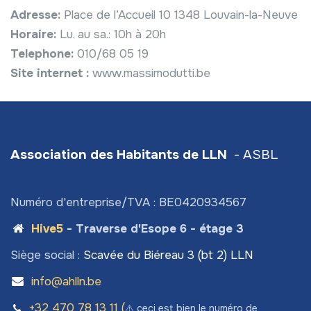
Adresse:
Place de l’Accueil 10 1348 Louvain-la-Neuve
Horaire:
Lu. au sa.: 10h à 20h
Telephone:
010/68 05 19
Site internet :
www.massimodutti.be
Association des Habitants de LLN
- ASBL
Numéro d'entreprise/TVA : BE0420934567
Hive5
- Traverse d'Esope 6 - étage 3
Siège social :
Scavée du Biéreau 3 (bt 2) LLN
info@ahlln.be
+32 470 78​ 13 11 (
⚠️ ceci est bien le numéro de