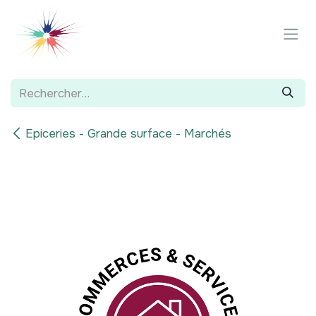
Se rendre au contenu
Epiceries - Grande surface - Marchés