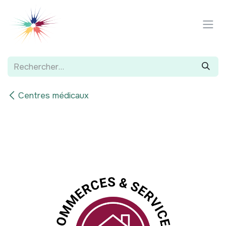
Se rendre au contenu
Centres médicaux