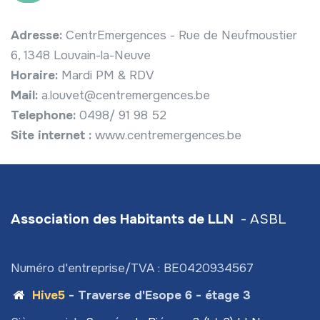
Adresse:
CentrEmergences - Rue de Neufmoustier
6, 1348 Louvain-la-Neuve
Horaire:
Mardi PM & RDV
Mail:
a.louvet@centremergences.be
Telephone:
0498/ 91 98 52
Site internet :
www.centremergences.be
Association des Habitants de LLN
- ASBL
Numéro d'entreprise/TVA : BE0420934567
Hive5
- Traverse d'Esope 6 - étage 3