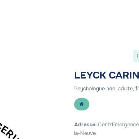
 ?
Nos communications
Vivre à LLN
A vos ag
LEYCK CARI
Psychologue ado, adulte, f
Adresse:
CentrEmergences
la-Neuve