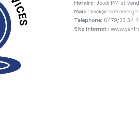
Horaire:
Jeudi PM et ven
Mail:
c.leick@centremerge
Telephone:
0479/23 34 
Site internet :
www.centr