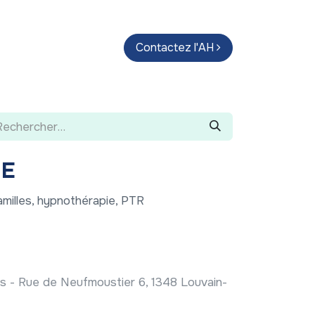
endas
Parcours d'artistes
Contactez l'AH
Guide
NE
amilles, hypnothérapie, PTR
 - Rue de Neufmoustier 6, 1348 Louvain-