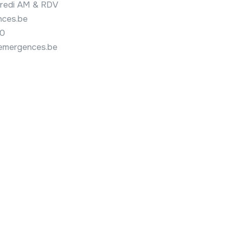
dredi AM & RDV
nces.be
40
emergences.be