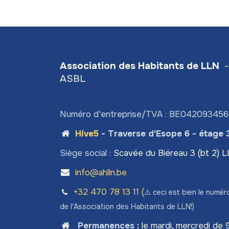
Association des Habitants de LLN
-
ASBL
Numéro d'entreprise/TVA : BE04209345
Hive5
- Traverse d'Esope 6 - étage 
Siège social :
Scavée du Biéreau 3 (bt 2) 
info@ahlln.be
+32 470 78​ 13 11 (
⚠️ ceci est bien le numér
de l'Association des Habitants de LLN!)
Permanences
:
le mardi, mercredi de 