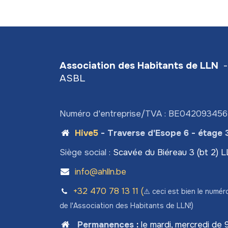
Association des Habitants de LLN
-
ASBL
Numéro d'entreprise/TVA : BE04209345
Hive5
- Traverse d'Esope 6 - étage 
Siège social :
Scavée du Biéreau 3 (bt 2) 
info@ahlln.be
+32 470 78​ 13 11 (
⚠️ ceci est bien le numér
de l'Association des Habitants de LLN!)
Permanences
:
le mardi, mercredi de 