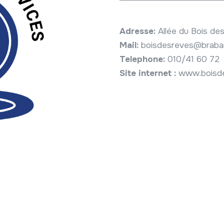
Adresse:
Allée du Bois de
Mail:
boisdesreves@braban
Telephone:
010/41 60 72
Site internet :
www.boisd