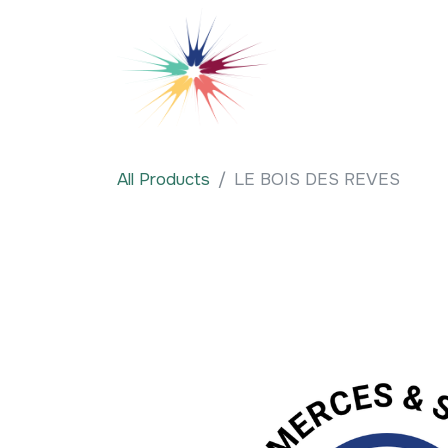
Se rendre au contenu
Qui sommes-nous
All Products
LE BOIS DES REVES