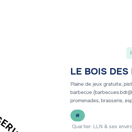
 ?
Nos communications
Vivre à LLN
A vos ag
LE BOIS DES
Plaine de jeux gratuite, pi
barbecue (barbecues.bdr@br
promenades, brasserie, esp
Quartier
:
LLN & ses envir