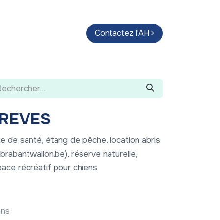
endas
Parcours d'artistes
Contactez l'AH
Guide
 REVES
ste de santé, étang de pêche, location abris
abantwallon.be), réserve naturelle,
ace récréatif pour chiens
ons