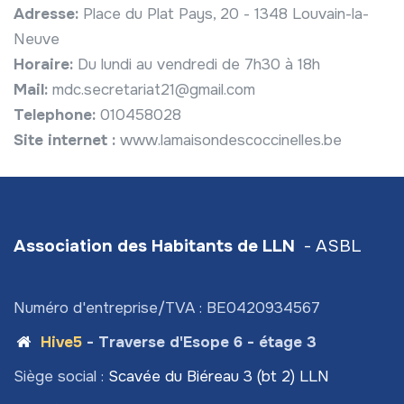
Adresse:
Place du Plat Pays, 20 - 1348 Louvain-la-
Neuve
Horaire:
Du lundi au vendredi de 7h30 à 18h
Mail:
mdc.secretariat21@gmail.com
Telephone:
010458028
Site internet :
www.lamaisondescoccinelles.be
Association des Habitants de LLN
- ASBL
Numéro d'entreprise/TVA : BE0420934567
Hive5
- Traverse d'Esope 6 - étage 3
Siège social :
Scavée du Biéreau 3 (bt 2) LLN