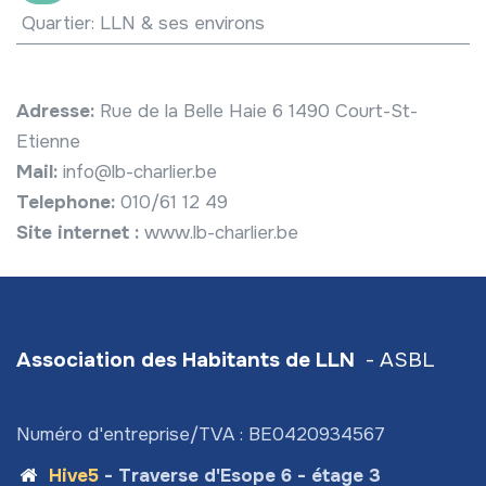
Quartier
:
LLN & ses environs
Adresse:
Rue de la Belle Haie 6 1490 Court-St-
Etienne
Mail:
info@lb-charlier.be
Telephone:
010/61 12 49
Site internet :
www.lb-charlier.be
Association des Habitants de LLN
- ASBL
Numéro d'entreprise/TVA : BE0420934567
Hive5
- Traverse d'Esope 6 - étage 3