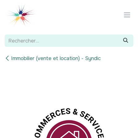
Se rendre au contenu
Immobilier (vente et location) - Syndic