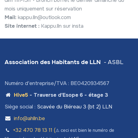
dim 11h-15h + brunch buffet le dernier dimanche du
mois uniquement sur réservation
Mail:
kappu.lln@outlook.com
Site internet :
Kappu.lln sur insta
Association des Habitants de LLN
- ASBL
Numéro d'entreprise/TVA : BE0420934567
Hive5
- Traverse d'Esope 6 - étage 3
Siège social :
Scavée du Biéreau 3 (bt 2) LLN
info@ahlln.be
+32 470 78​ 13 11 (
⚠️ ceci est bien le numéro de