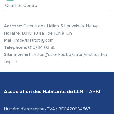
Quartier
:
Centre
Adresse:
Galerie des Halles 5 Louvain-la-Neuve
Horaire:
Du lu. au sa. : de 10h à 19h
Mail:
info@institutlily.com
Telephone:
010/84 03 85
Site internet :
https://salonkee.be/salon/institut-lily?
lang=fr
Association des Habitants de LLN
- ASBL
Numéro d'entreprise/TVA : BE0420934567