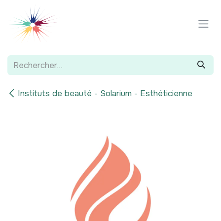
Se rendre au contenu
Instituts de beauté - Solarium - Esthéticienne