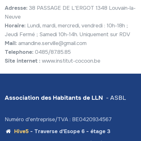
Adresse:
38 PASSAGE DE L'ERGOT 1348 Louvain-la-
Neuve
Horaire:
Lundi, mardi, mercredi, vendredi : 10h-18h ;
Jeudi Fermé ; Samedi 10h-14h. Uniquement sur RDV
Mail:
amandine.serville@gmail.com
Telephone:
0485/87.85.85
Site internet :
www.institut-cocoon.be
Association des Habitants de LLN
- ASBL
Numéro d'entreprise/TVA : BE0420934567
Hive5
- Traverse d'Esope 6 - étage 3