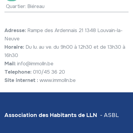
Quartier
:
Biéreau
Adresse:
Rampe des Ardennais 21 1348 Louvain-la-
Neuve
Horaire:
Du lu. au ve. du 9h00 à 12h30 et de 13h30 à
16h30
Mail:
info@immolln.be
Telephone:
010/45 36 20
Site internet :
www.immolln.be
Association des Habitants de LLN
- ASBL