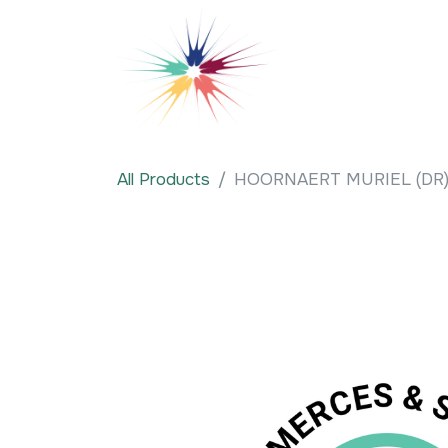
Se rendre au contenu
Qui sommes-nous
All Products
HOORNAERT MURIEL (DR