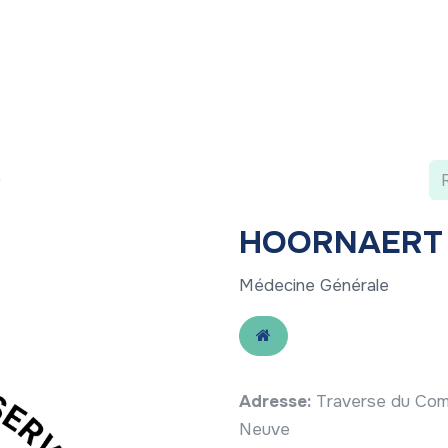
 ?
Nos communications
Vivre à LLN
A vos ag
)
HOORNAERT 
Médecine Générale
Adresse:
Traverse du Com
Neuve