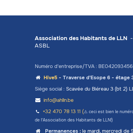
Association des Habitants de LLN
-
ASBL
Numéro d'entreprise/TVA : BE04209345
Hive5
- Traverse d'Esope 6 - étage 
Siège social :
Scavée du Biéreau 3 (bt 2) 
info@ahlln.be
+32 470 78​ 13 11 (
⚠️ ceci est bien le numér
de l'Association des Habitants de LLN!)
Permanences
:
le mardi, mercredi de 