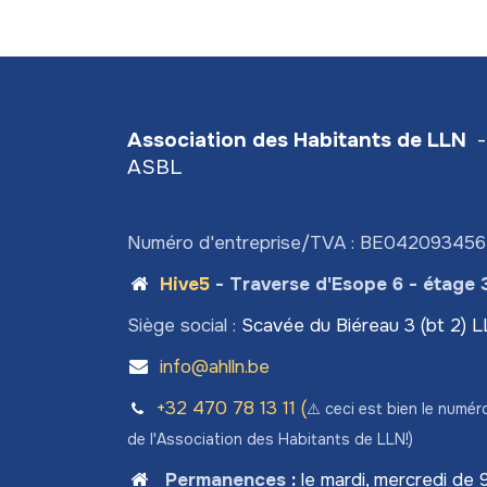
Association des Habitants de LLN
-
ASBL
Numéro d'entreprise/TVA : BE04209345
Hive5
- Traverse d'Esope 6 - étage 
Siège social :
Scavée du Biéreau 3 (bt 2) 
info@ahlln.be
+32 470 78​ 13 11 (
⚠️ ceci est bien le numér
de l'Association des Habitants de LLN!)
Permanences
:
le mardi, mercredi de 