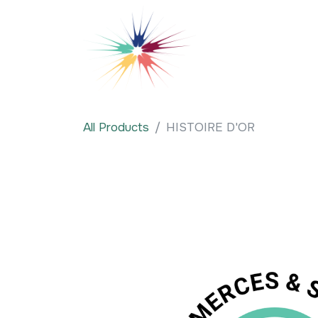
Se rendre au contenu
Qui sommes-nous
All Products
HISTOIRE D'OR