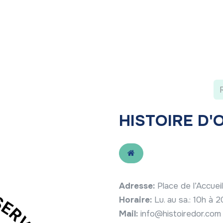
 ?
Nos communications
Vivre à LLN
A vos ag
HISTOIRE D'
Adresse:
Place de l’Accue
Horaire:
Lu. au sa.: 10h à 
Mail:
info@histoiredor.com