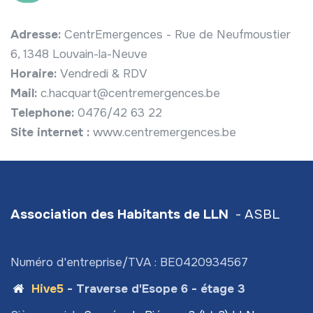
Adresse:
CentrEmergences - Rue de Neufmoustier
6, 1348 Louvain-la-Neuve
Horaire:
Vendredi & RDV
Mail:
c.hacquart@centremergences.be
Telephone:
0476/42 63 22
Site internet :
www.centremergences.be
Association des Habitants de LLN
- ASBL
Numéro d'entreprise/TVA : BE0420934567
Hive5
- Traverse d'Esope 6 - étage 3