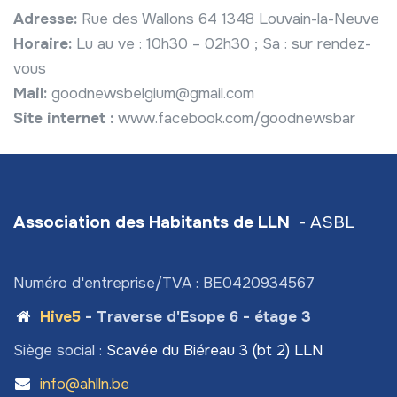
Adresse:
Rue des Wallons 64 1348 Louvain-la-Neuve
Horaire:
Lu au ve : 10h30 – 02h30 ; Sa : sur rendez-
vous
Mail:
goodnewsbelgium@gmail.com
Site internet :
www.facebook.com/goodnewsbar
Association des Habitants de LLN
- ASBL
Numéro d'entreprise/TVA : BE0420934567
Hive5
- Traverse d'Esope 6 - étage 3
Siège social :
Scavée du Biéreau 3 (bt 2) LLN
info@ahlln.be