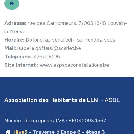
Adresse:
rue des Carillonneurs, 7/003 1348 Louvain-
la-Neuve
Horaire:
Du lundi au vendredi - sur rendez-vous
Mail:
isabelle.goffaux@scarlet.be
Telephone:
479208105
Site internet :
www.espaceconstellations.be
Association des Habitants de LLN
- ASBL
Numéro d'entreprise/TVA : BE0420934567
Hive5
- Traverse d'Esope 6 - étage 3