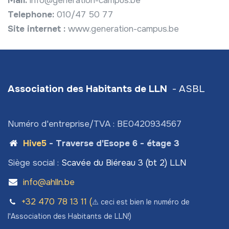
Mail:
info@generation-campus.be
Telephone:
010/47 50 77
Site internet :
www.generation-campus.be
Association des Habitants de LLN
- ASBL
Numéro d'entreprise/TVA : BE0420934567
Hive5
- Traverse d'Esope 6 - étage 3
Siège social :
Scavée du Biéreau 3 (bt 2) LLN
info@ahlln.be
+32 470 78​ 13 11 (
⚠️ ceci est bien le numéro de
l'Association des Habitants de LLN!)