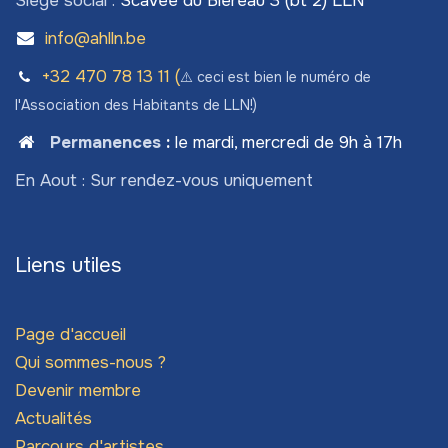
Siège social :
Scavée du Biéreau 3 (bt 2) LLN
info@ahlln.be
+32 470 78​ 13 11 (
⚠️ ceci est bien le numéro de
l'Association des Habitants de LLN!)
Permanences
:
le mardi, mercredi de 9h à 17h
En Aout : Sur rendez-vous uniquement
Liens utiles
Page d'accueil
Qui sommes-nous ?
Devenir membre
Actualités
Parcours d'artistes