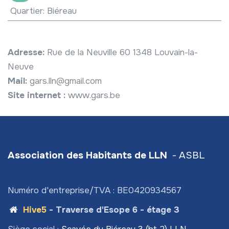
Quartier
:
Biéreau
Adresse:
Rue de la Neuville 60 1348 Louvain-la-
Neuve
Mail:
gars.lln@gmail.com
Site internet :
www.gars.be
Association des Habitants de LLN
- ASBL
Numéro d'entreprise/TVA : BE0420934567
Hive5
- Traverse d'Esope 6 - étage 3