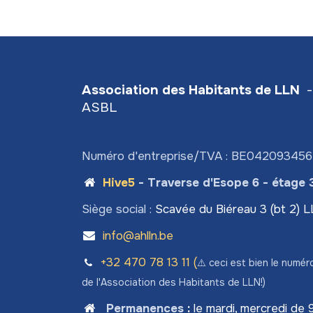
Association des Habitants de LLN
-
ASBL
Numéro d'entreprise/TVA : BE04209345
Hive5
- Traverse d'Esope 6 - étage 
Siège social :
Scavée du Biéreau 3 (bt 2) 
info@ahlln.be
+32 470 78​ 13 11 (
⚠️ ceci est bien le numér
de l'Association des Habitants de LLN!)
Permanences
:
le mardi, mercredi de 