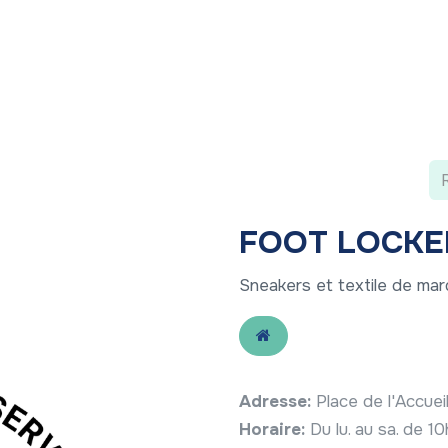
 ?
Nos communications
Vivre à LLN
A vos ag
FOOT LOCKE
Sneakers et textile de ma
Adresse:
Place de l'Accue
Horaire:
Du lu. au sa. de 1