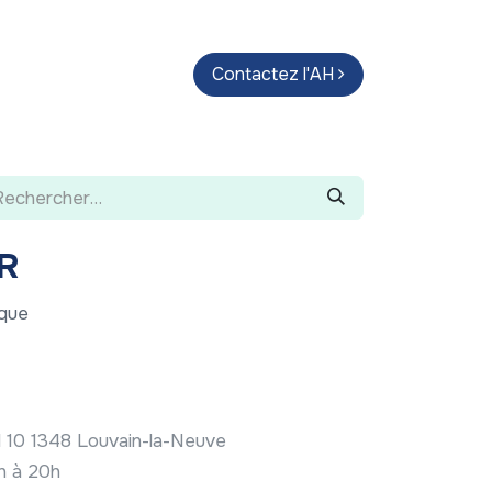
endas
Parcours d'artistes
Contactez l'AH
Guide
R
rque
il 10 1348 Louvain-la-Neuve
0h à 20h