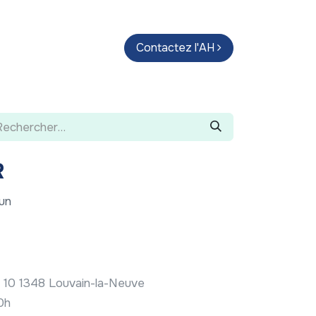
endas
Parcours d'artistes
Contactez l'AH
Guide
R
un
il 10 1348 Louvain-la-Neuve
20h