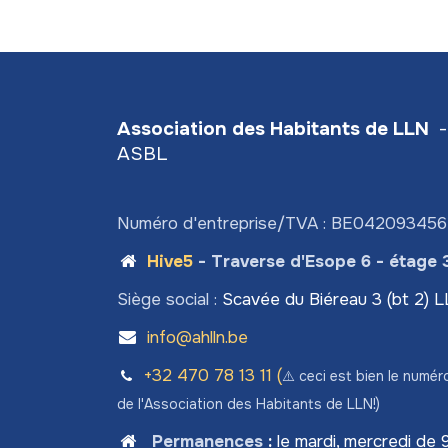
Association des Habitants de LLN
-
ASBL
Numéro d'entreprise/TVA : BE04209345
Hive5
- Traverse d'Esope 6 - étage 
Siège social :
Scavée du Biéreau 3 (bt 2) 
info@ahlln.be
+32 470 78​ 13 11 (
⚠️ ceci est bien le numér
de l'Association des Habitants de LLN!)
Permanences
:
le mardi, mercredi de 