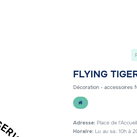
 ?
Nos communications
Vivre à LLN
A vos ag
FLYING TIGE
Décoration - accessoires f
Adresse:
Place de l’Accue
Horaire:
Lu. au sa.: 10h à 