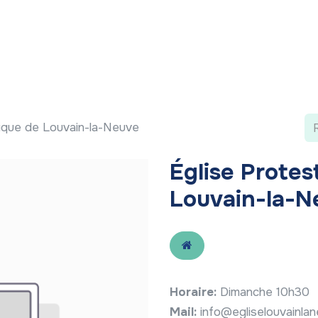
 ?
Nos communications
Vivre à LLN
A vos ag
ique de Louvain-la-Neuve
Église Prote
Louvain-la-N
Horaire:
Dimanche 10h30
Mail:
info@egliselouvainla