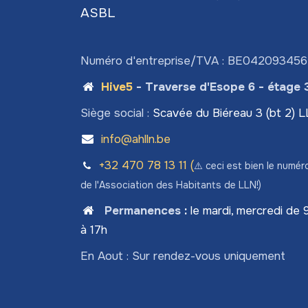
ASBL
Numéro d'entreprise/TVA : BE04209345
Hive5
- Traverse d'Esope 6 - étage 
Siège social :
Scavée du Biéreau 3 (bt 2) 
info@ahlln.be
+32 470 78​ 13 11 (
⚠️ ceci est bien le numér
de l'Association des Habitants de LLN!)
Permanences
:
le mardi, mercredi de 
à 17h
En Aout : Sur rendez-vous uniquement