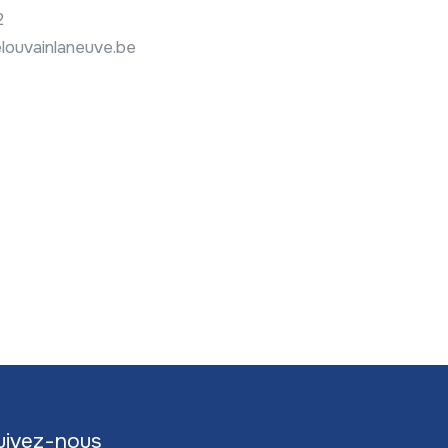
2
louvainlaneuve.be
uivez-nous