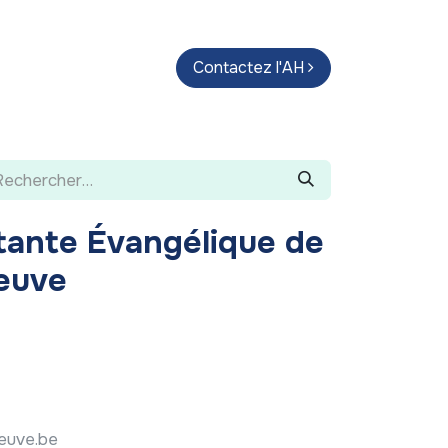
endas
Parcours d'artistes
Contactez l'AH
Guide
stante Évangélique de
euve
neuve.be