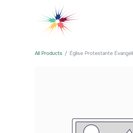
Se rendre au contenu
Qui sommes-nous
All Products
Église Protestante Évangél