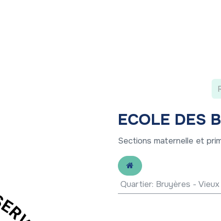
 ?
Nos communications
Vivre à LLN
A vos ag
ECOLE DES 
Sections maternelle et pri
Quartier
:
Bruyères - Vieux