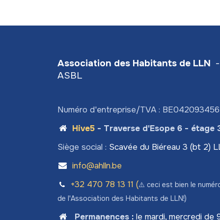
Association des Habitants de LLN
-
ASBL
Numéro d'entreprise/TVA : BE04209345
Hive5
- Traverse d'Esope 6 - étage 
Siège social :
Scavée du Biéreau 3 (bt 2) 
info@ahlln.be
+32 470 78​ 13 11 (
⚠️ ceci est bien le numér
de l'Association des Habitants de LLN!)
Permanences
:
le mardi, mercredi de 