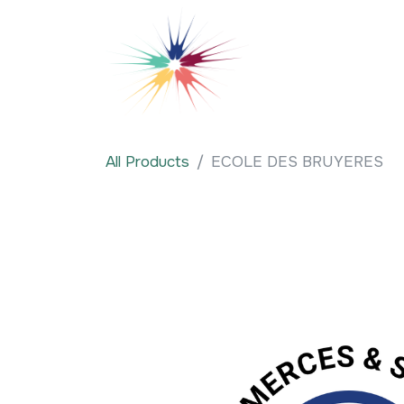
Se rendre au contenu
Qui sommes-nous
All Products
ECOLE DES BRUYERES