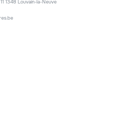
11 1348 Louvain-la-Neuve
res.be