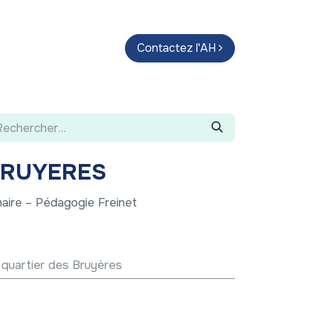
endas
Parcours d'artistes
Contactez l'AH
Guide
BRUYERES
maire – Pédagogie Freinet
 quartier des Bruyères