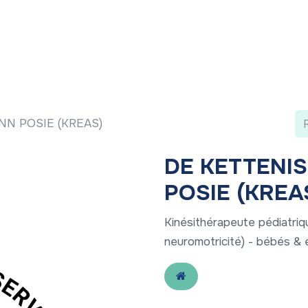
 ?
Nos communications
Vivre à LLN
A vos ag
N POSIE (KREAS)
DE KETTENI
POSIE (KREA
Kinésithérapeute pédiatriqu
neuromotricité) - bébés & 