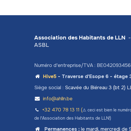
Association des Habitants de LLN
-
ASBL
Numéro d'entreprise/TVA : BE04209345
Hive5
- Traverse d'Esope 6 - étage 
Siège social :
Scavée du Biéreau 3 (bt 2) 
info@ahlln.be
+32 470 78​ 13 11 (
⚠️ ceci est bien le numér
de l'Association des Habitants de LLN!)
Permanences
:
le mardi, mercredi de 