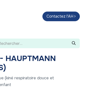
endas
Parcours d'artistes
Contactez l'AH
Guide
S- HAUPTMANN
S)
e (kiné respiratoire douce et
enfant