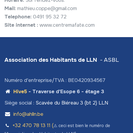
Horaire:
Sur rendez-vous.
Mail:
mathieu.coppe@gmail.com
Telephone:
0491 95 32 72
Site internet :
www.centremafate.com
Association des Habitants de LLN
- ASBL
Numéro d'entreprise/TVA : BE0420934567
Hive5
- Traverse d'Esope 6 - étage 3
Siège social :
Scavée du Biéreau 3 (bt 2) LLN
info@ahlln.be
+32 470 78​ 13 11 (
⚠️ ceci est bien le numéro de