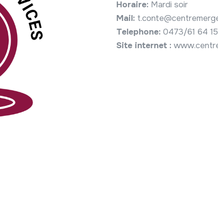
Horaire:
Mardi soir
Mail:
t.conte@centremerg
Telephone:
0473/61 64 15
Site internet :
www.centr