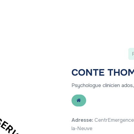
 ?
Nos communications
Vivre à LLN
A vos ag
CONTE THO
Psychologue clinicien ados,
Adresse:
CentrEmergences
la-Neuve