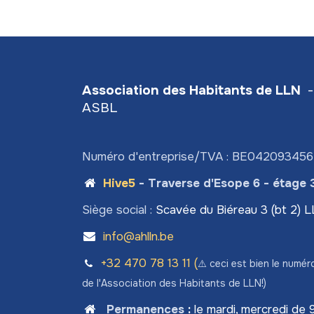
Association des Habitants de LLN
-
ASBL
Numéro d'entreprise/TVA : BE04209345
Hive5
- Traverse d'Esope 6 - étage 
Siège social :
Scavée du Biéreau 3 (bt 2) 
info@ahlln.be
+32 470 78​ 13 11 (
⚠️ ceci est bien le numér
de l'Association des Habitants de LLN!)
Permanences
:
le mardi, mercredi de 